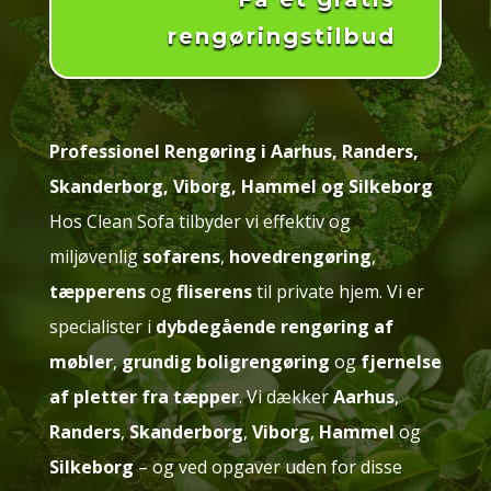
rengøringstilbud
Professionel Rengøring i Aarhus, Randers,
Skanderborg, Viborg, Hammel og Silkeborg
Hos Clean Sofa tilbyder vi effektiv og
miljøvenlig
sofarens
,
hovedrengøring
,
tæpperens
og
fliserens
til private hjem. Vi er
specialister i
dybdegående rengøring af
møbler
,
grundig boligrengøring
og
fjernelse
af pletter fra tæpper
. Vi dækker
Aarhus
,
Randers
,
Skanderborg
,
Viborg
,
Hammel
og
Silkeborg
– og ved opgaver uden for disse