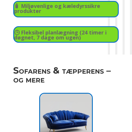
🧴 Miljøvenlige og kæledyrssikre
produkter
🕒 Fleksibel planlægning (24 timer i
døgnet, 7 dage om ugen)
Sofarens & tæpperens –
og mere