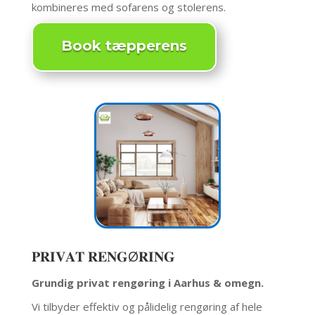
kombineres med sofarens og stolerens.
Book tæpperens
𝐏𝐑𝐈𝐕𝐀𝐓 𝐑𝐄𝐍𝐆Ø𝐑𝐈𝐍𝐆
Grundig privat rengøring i Aarhus & omegn.
Vi tilbyder effektiv og pålidelig rengøring af hele