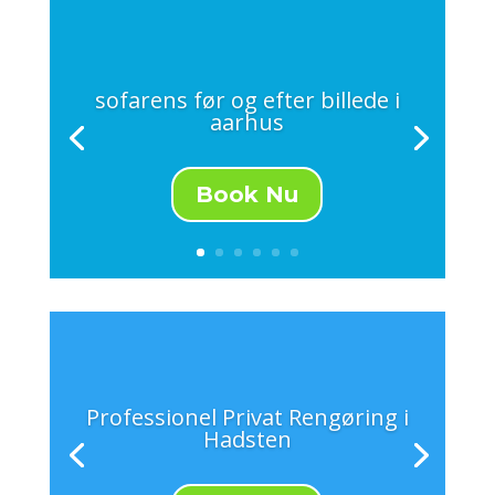
sofarens før og efter billede i
aarhus
Book Nu
Professionel Privat Rengøring i
Hadsten