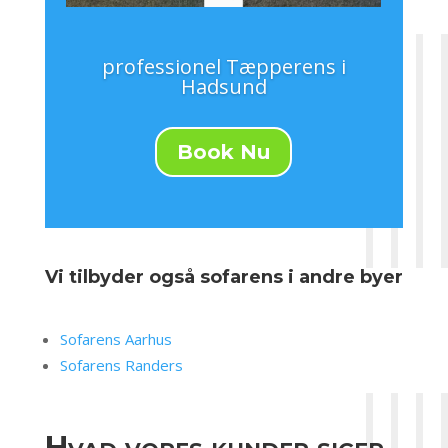
professionel Tæpperens i
Hadsund
Book Nu
Vi tilbyder også sofarens i andre byer
Sofarens Aarhus
Sofarens Randers
Hvad vores kunder siger