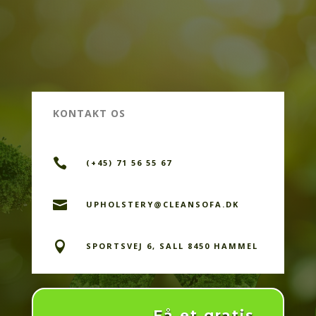
KONTAKT OS

(+45) 71 56 55 67

UPHOLSTERY@CLEANSOFA.DK

SPORTSVEJ 6, SALL 8450 HAMMEL
Få et gratis