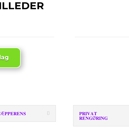
ILLEDER
dag
Æ𝐏𝐏𝐄𝐑𝐄𝐍𝐒
𝐏𝐑𝐈𝐕𝐀𝐓
𝐑𝐄𝐍𝐆Ø𝐑𝐈𝐍𝐆