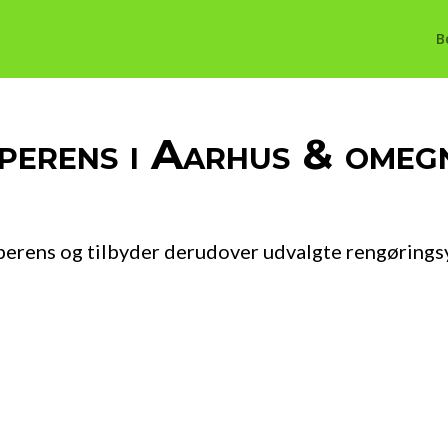
B
perens i Aarhus & omeg
æpperens og tilbyder derudover udvalgte rengørings