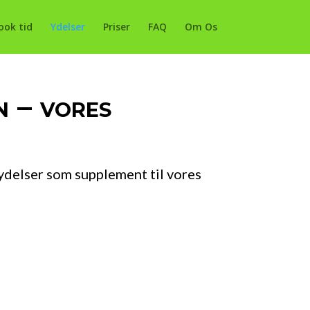
ook tid
Ydelser
Priser
FAQ
Om Os
n – vores
ydelser som supplement til vores