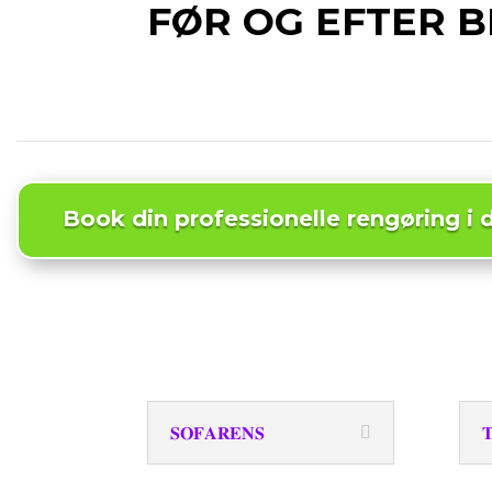
FØR OG EFTER B
Book din professionelle rengøring i 
𝐒𝐎𝐅𝐀𝐑𝐄𝐍𝐒
