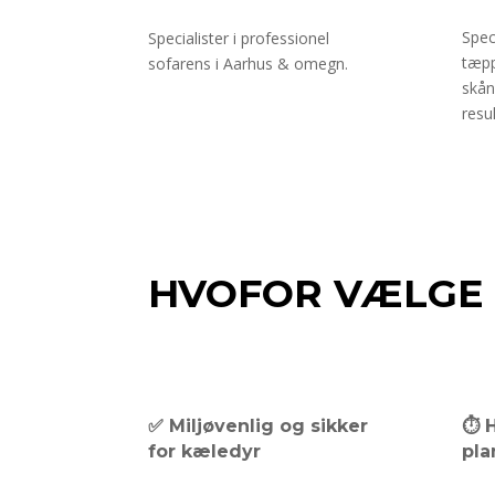
Spec
Specialister i professionel
tæpp
sofarens i Aarhus & omegn.
skån
resul
HVOFOR VÆLGE
✅ Miljøvenlig og sikker
⏱️ 
for kæledyr
pla