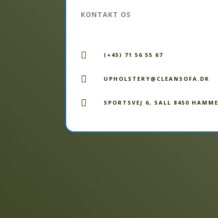
KONTAKT OS

(+45) 71 56 55 67

UPHOLSTERY@CLEANSOFA.DK

SPORTSVEJ 6, SALL 8450 HAMM