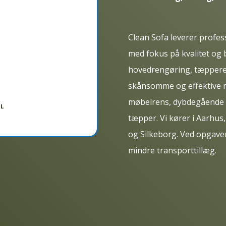
Clean Sofa leverer profess
med fokus på kvalitet og 
hovedrengøring, tæpperen
skånsomme og effektive m
møbelrens, dybdegående b
EL
tæpper. Vi kører i Aarhu
og Silkeborg. Ved opgave
mindre transporttillæg.