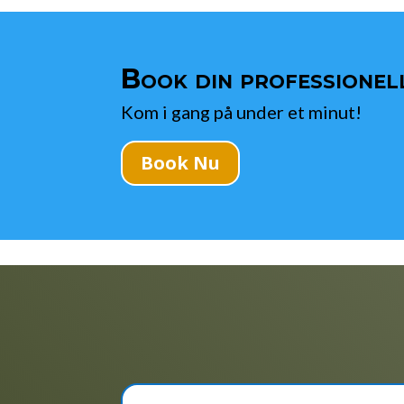
Book din professionell
Kom i gang på under et minut!
Book Nu